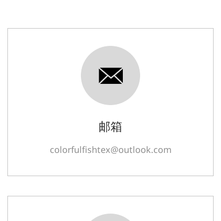
邮箱
colorfulfishtex@outlook.com