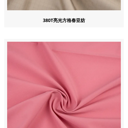
380T亮光方格春亚纺