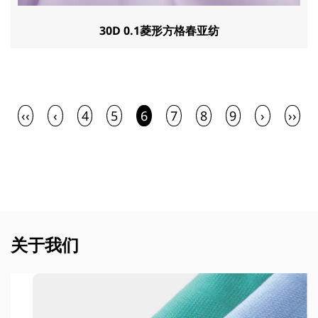
30D 0.1菱形方格春亚纺
‹‹
‹
4
5
6
7
8
9
›
››
关于我们