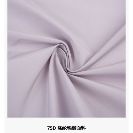
75D 涤纶锦缎面料