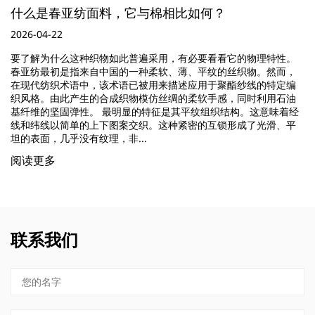
春亚纺面料，它与棉相比如何？
可持续
22
2026-04-
什么这种织物如此普遍采用，有必要看看它的物理特性。
可持续面
初是指来自中国的一种柔软、薄、平纹的丝织物。然而，
生、可回
织术语中，该术语已被用来描述应用于聚酯纱线的特定编
它显着减
由此产生的合成织物模仿丝绸的柔软手感，同时利用石油
了与传统
坚固弹性。 最明显的特征是其平纹组织结构。这意味着经
而是整个
以简单的上下图案交织。这种紧密的互锁形成了光滑、平
的环保材料
几乎没有纹理，非...
阅读更多
多
联系我们